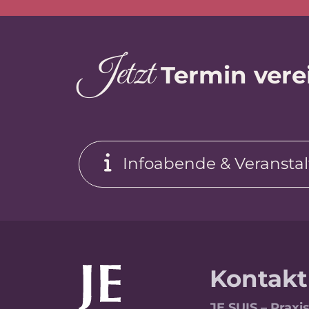
J
et
z
t
Termin vere
Infoabende & Veransta
Kontakt
JE SUIS – Praxi