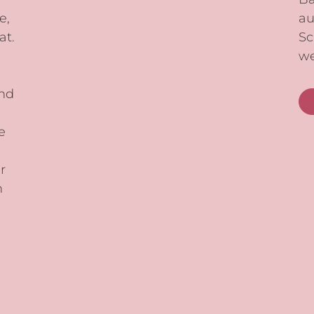
e,
au
at.
Sc
we
nd
e
r
h