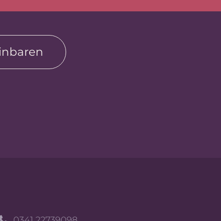
einbaren
0341 22739098