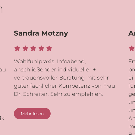
n
Sandra Motzny
A
Wohlfühlpraxis. Infoabend,
Fr
au
anschließender individueller +
pr
vertrauensvoller Beratung mit sehr
ei
guter fachlicher Kompetenz von Frau
fü
Dr. Schreiter. Sehr zu empfehlen.
ge
un
un
Mehr lesen
ik
An
mö
Ba