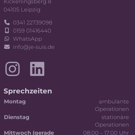
Kickerlingsberg 8
04105 Leipzig
0341 22739098
0159 01416440
WhatsApp
info@je-suis.de
LinkedIn
Sprechzeiten
Tag
Details
Montag
ambulante
Operationen
Dienstag
stationäre
Operationen
Mittwoch (gerade
08:00 – 17:00 Uhr