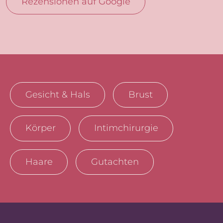
Rezensionen auf Google
Gesicht & Hals
Brust
Körper
Intimchirurgie
Haare
Gutachten