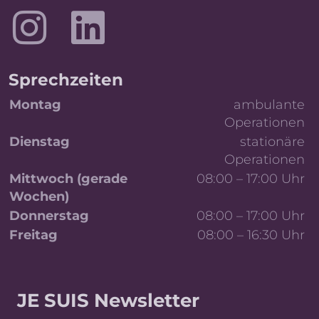
LinkedIn
Sprechzeiten
Tag
Details
Montag
ambulante
Operationen
Dienstag
stationäre
Operationen
Mittwoch (gerade
08:00 – 17:00 Uhr
Wochen)
Donnerstag
08:00 – 17:00 Uhr
Freitag
08:00 – 16:30 Uhr
Wöchentliche Sprechzeiten und OP-Planung
JE SUIS Newsletter