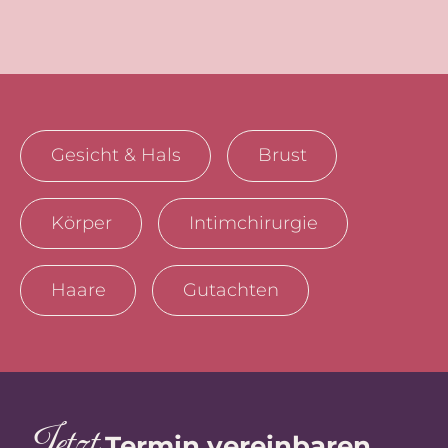
Gesicht & Hals
Brust
Körper
Intimchirurgie
Haare
Gutachten
J
et
z
t
Termin vereinbaren